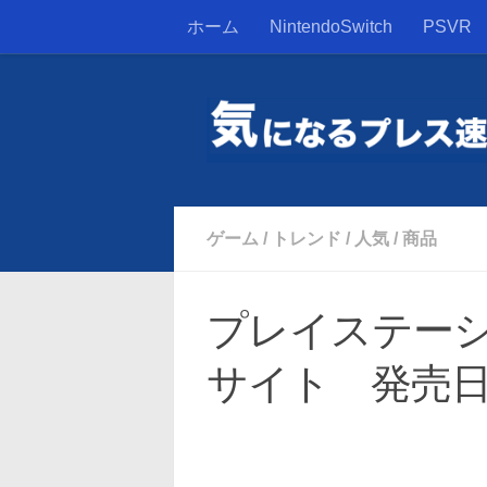
ホーム
NintendoSwitch
PSVR
ゲーム
/
トレンド
/
人気
/
商品
プレイステーシ
サイト 発売