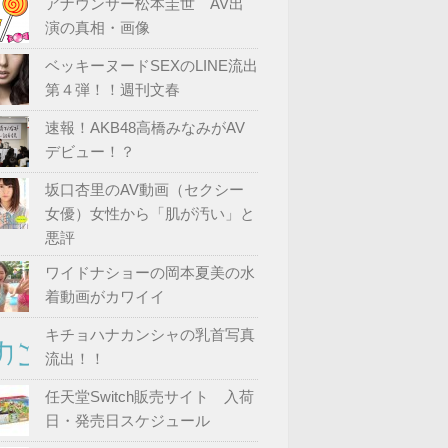
アナウンサー松本圭世 AV出
演の真相・画像
ベッキーヌードSEXのLINE流出
第４弾！！週刊文春
速報！AKB48高橋みなみがAV
デビュー！？
坂口杏里のAV動画（セクシー
女優）女性から「肌が汚い」と
悪評
ワイドナショーの岡本夏美の水
着動画がカワイイ
キチョハナカンシャの乳首写真
流出！！
任天堂Switch販売サイト 入荷
日・発売日スケジュール