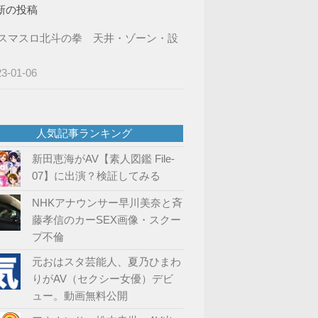
新の投稿
スマスロ北斗の拳 天井・ゾーン・設
23-01-06
人気記事ランキング
新田恵海がAV【素人図鑑 File-
07】に出演？検証してみる
NHKアナウンサー早川美奈と斉
藤孝信のカーSEX画像・スクー
プ不倫
元おはスタ芸能人、夏乃ひまわ
りがAV（セクシー女優）デビ
ュー。動画無料公開