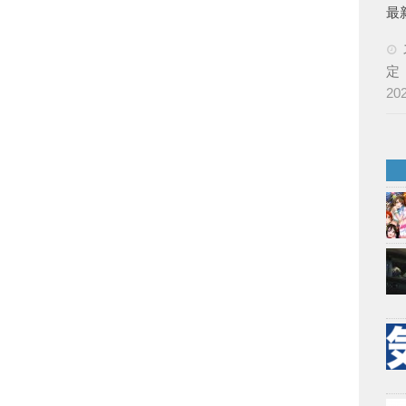
最
定
20