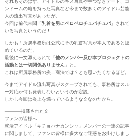
それもそのはず、アイドルのキス写真や手つなぎデート、コ
ンドームの箱を持った写真など今まで数多くのアイドル芸能
人の流出写真があったが、
今回は前代未聞
「乳首を男にペロペロチュパチュパ」
されて
いる写真というのだ！
しかも！所属事務所は公式にその乳首写真が本人であると認
めているのだ。
最後に一文添えられて「
他のメンバー及び本プロジェクトの
活動とは一切関係ありません
」と。
これは所属事務所の炎上商法では？とも思いたくなるほど。
今までアイドル流出写真がスクープされても、事務所はスル
ー対応か何も発表しないというのが定説。
しかし今回は炎上を煽っているような文なのだから。
———–掲載された文
ファンの皆様へ
就活アイドル「キチョハナカンシャ」メンバーの一連の記事
に関しまして、ファンの皆様に多大なご迷惑をお掛けしまし