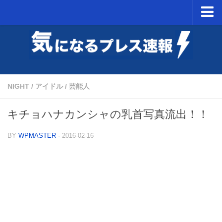
ホーム
NintendoSwitch
PSVR
NIGHT
/
アイドル
/
芸能人
ミニスーパーファミコン予約開始日
キチョハナカンシャの乳首写真流出！！
BY
WPMASTER
· 2016-02-16