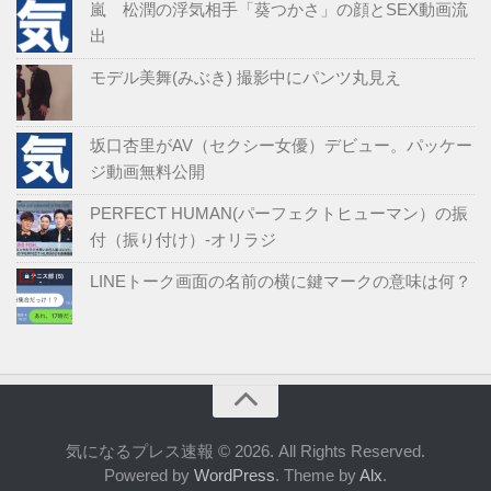
嵐 松潤の浮気相手「葵つかさ」の顔とSEX動画流
出
モデル美舞(みぶき) ‏撮影中にパンツ丸見え
坂口杏里がAV（セクシー女優）デビュー。パッケー
ジ動画無料公開
PERFECT HUMAN(パーフェクトヒューマン）の振
付（振り付け）-オリラジ
LINEトーク画面の名前の横に鍵マークの意味は何？
気になるプレス速報 © 2026. All Rights Reserved.
Powered by
WordPress
. Theme by
Alx
.