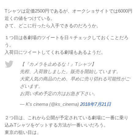
Tシャツは定価2500円であるが、オークショサイトでは6000円
近くの値をつけている。
さて、どこに行ったら入手できるのだろうか。
１つ目は各劇場のツイートを日々チェックしておくことだろ
う。
入荷日にツイートしてくれる劇場もあるようだ。
【『カメラを止めるな！』Tシャツ】
先程、入荷致しました。販売を開始しています。
大変人気の商品のため、早めに売り切れる可能性がご
ざいます。
お買い求め予定の方はお急ぎ下さい。
— K's cinema (@ks_cinema)
2018年7月21日
２つ目は、これから公開が予定されている劇場に一番に乗り
込みTシャツをゲットする方法が一番いいだろう。
東京の狙い目は、