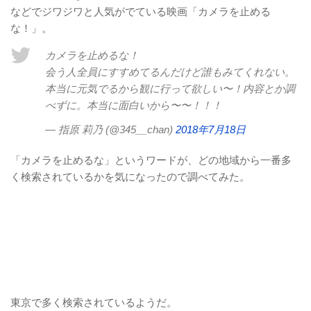
などでジワジワと人気がでている映画「カメラを止める
な！」。
カメラを止めるな！
会う人全員にすすめてるんだけど誰もみてくれない。
本当に元気でるから観に行って欲しい〜！内容とか調
べずに。本当に面白いから〜〜！！！
— 指原 莉乃 (@345__chan)
2018年7月18日
「カメラを止めるな」というワードが、どの地域から一番多
く検索されているかを気になったので調べてみた。
東京で多く検索されているようだ。