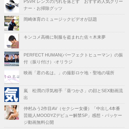
PSVR レンズの汚れを落とす おすすめ人気クリー
ナー・お掃除グッツ
岡崎体育のミュージックビデオが話題
キンコメ高橋に制服を盗まれた佐々木来夢
PERFECT HUMAN(パーフェクトヒューマン）の振
付（振り付け）-オリラジ
映画「君の名は。」の撮影ロケ地・聖地の場所
嵐 松潤の浮気相手「葵つかさ」の顔とSEX動画流
出
仲村みう2作目AV（セクシー女優）「中出し4本番
芸能人MOODYZデビュー解禁SP」感想・パッケー
ジ動画無料公開