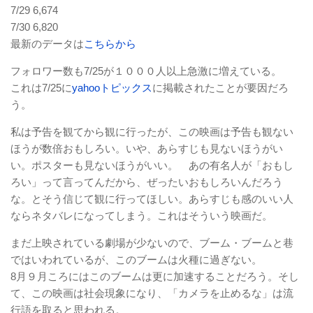
7/29 6,674
7/30 6,820
最新のデータは
こちらから
フォロワー数も7/25が１０００人以上急激に増えている。
これは7/25に
yahooトピックス
に掲載されたことが要因だろ
う。
私は予告を観てから観に行ったが、この映画は予告も観ない
ほうが数倍おもしろい。いや、あらすじも見ないほうがい
い。ポスターも見ないほうがいい。 あの有名人が「おもし
ろい」って言ってんだから、ぜったいおもしろいんだろう
な。とそう信じて観に行ってほしい。あらすじも感のいい人
ならネタバレになってしまう。これはそういう映画だ。
まだ上映されている劇場が少ないので、ブーム・ブームと巷
ではいわれているが、このブームは火種に過ぎない。
8月９月ころにはこのブームは更に加速することだろう。そし
て、この映画は社会現象になり、「カメラを止めるな」は流
行語を取ると思われる。