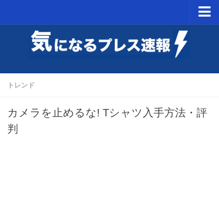
ホーム
NintendoSwitch
PSVR
トレンド
ミニスーパーファミコン予約開始日
カメラを止めるな! Tシャツ入手方法・評
判