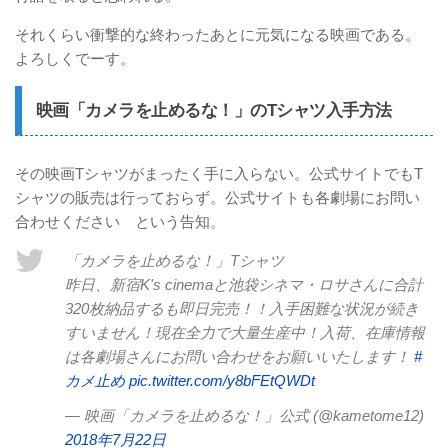
それくらい衝撃的な終わったあとに元気になる映画である。
よろしくでーす。
映画「カメラを止めるな！」のTシャツ入手方法
その映画Tシャツがまったく手に入らない。公式サイトでもT
シャツの販売は行っておらず。公式サイトも各劇場にお問い
合わせください という告知。
「カメラを止めるな！」Tシャツ
昨日、新宿K's cinemaと池袋シネマ・ロサさんに合計
320枚納品するも即日完売！！入手困難な状況が続き
すいません！現在全力で大量生産中！入荷、在庫情報
は各劇場さんにお問い合わせをお願いいたします！
#
カメ止め
pic.twitter.com/y8bFEtQWDt
— 映画「カメラを止めるな！」公式 (@kametome12)
2018年7月22日