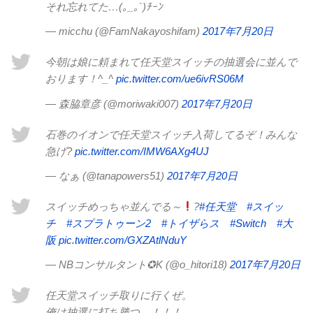
それ忘れてた…(｡_｡`)ﾁｰﾝ
— micchu (@FamNakayoshifam)
2017年7月20日
今朝は娘に頼まれて任天堂スイッチの抽選会に並んで
おります！^_^
pic.twitter.com/ue6ivRS06M
— 森脇章彦 (@moriwaki007)
2017年7月20日
石巻のイオンで任天堂スイッチ入荷してるぞ！みんな
急げ?
pic.twitter.com/IMW6AXg4UJ
— なぁ (@tanapowers51)
2017年7月20日
スイッチめっちゃ並んでる～
?
#任天堂
#スイッ
チ
#スプラトゥーン2
#トイザらス
#Switch
#大
阪
pic.twitter.com/GXZAtlNduY
— NBコンサルタント✪K (@o_hitori18)
2017年7月20日
任天堂スイッチ取りに行くぜ。
俺は抽選に打ち勝つ…！！！