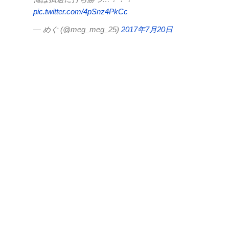
pic.twitter.com/4pSnz4PkCc
— めぐ (@meg_meg_25)
2017年7月20日