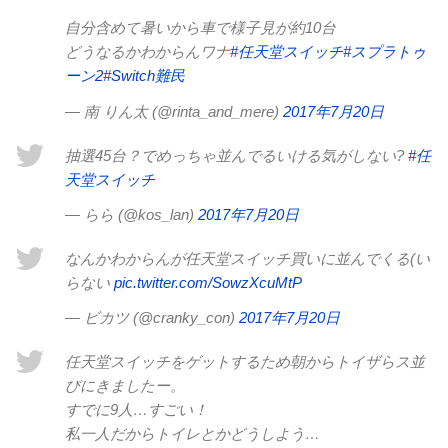
自分含めて暑いから車で様子見が約10台
どうなるかわからんワナ
#任天堂スイッチ
#スプラトゥ
ーン2
#Switch難民
— 南 りん太 (@rinta_and_mere)
2017年7月20日
抽選45台？でめっちゃ並んでるいける気がしない?
#任
天堂スイッチ
— らら (@kos_lan)
2017年7月20日
なんかわからんが任天堂スイッチ買いに並んでくる(い
らない
pic.twitter.com/SowzXcuMtP
— ビカツ (@cranky_con)
2017年7月20日
任天堂スイッチをゲットするため朝からトイザらス並
びにきましたー。
すでに9人…すごい！
私一人だからトイレとかどうしよう…