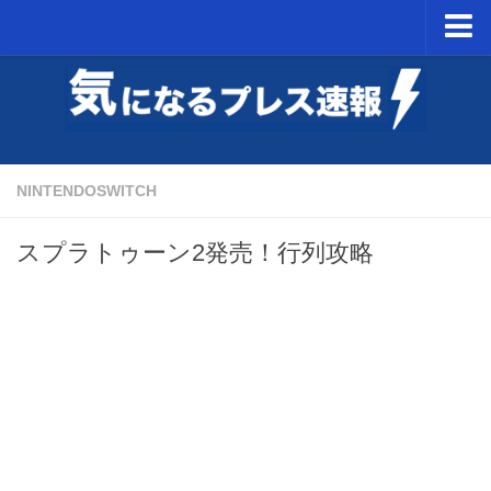
ホーム
NintendoSwitch
PSVR
NINTENDOSWITCH
ミニスーパーファミコン予約開始日
スプラトゥーン2発売！行列攻略