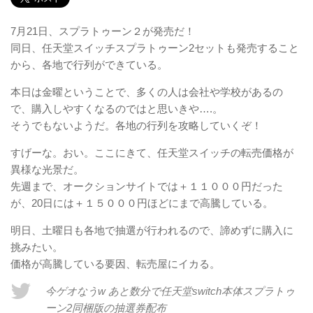
7月21日、スプラトゥーン２が発売だ！
同日、任天堂スイッチスプラトゥーン2セットも発売すること
から、各地で行列ができている。
本日は金曜ということで、多くの人は会社や学校があるの
で、購入しやすくなるのではと思いきや….。
そうでもないようだ。各地の行列を攻略していくぞ！
すげーな。おい。ここにきて、任天堂スイッチの転売価格が
異様な光景だ。
先週まで、オークションサイトでは＋１１０００円だった
が、20日には＋１５０００円ほどにまで高騰している。
明日、土曜日も各地で抽選が行われるので、諦めずに購入に
挑みたい。
価格が高騰している要因、転売屋にイカる。
今ゲオなうw あと数分で任天堂switch本体スプラトゥ
ーン2同梱版の抽選券配布