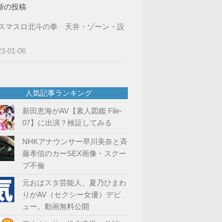
新の投稿
スマスロ北斗の拳 天井・ゾーン・設
23-01-06
人気記事ランキング
新田恵海がAV【素人図鑑 File-
07】に出演？検証してみる
NHKアナウンサー早川美奈と斉
藤孝信のカーSEX画像・スクー
プ不倫
元おはスタ芸能人、夏乃ひまわ
りがAV（セクシー女優）デビ
ュー。動画無料公開