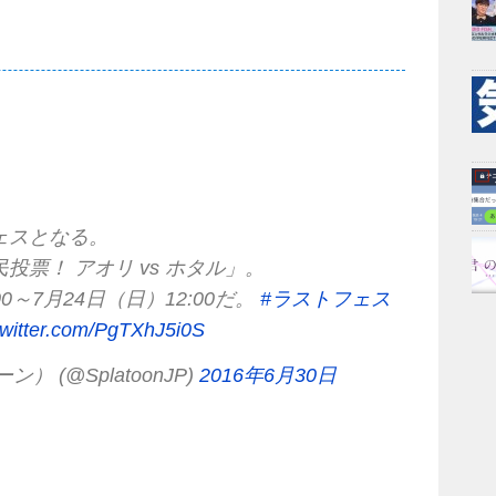
。
ェスとなる。
票！ アオリ vs ホタル」。
0～7月24日（日）12:00だ。
#ラストフェス
twitter.com/PgTXhJ5i0S
ン） (@SplatoonJP)
2016年6月30日