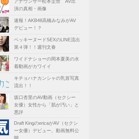
アナウンサー松本圭世 AV出
演の真相・画像
速報！AKB48高橋みなみがAV
デビュー！？
ベッキーヌードSEXのLINE流出
第４弾！！週刊文春
ワイドナショーの岡本夏美の水
着動画がカワイイ
キチョハナカンシャの乳首写真
流出！！
坂口杏里のAV動画（セクシー
女優）女性から「肌が汚い」と
悪評
Draft KingのericaがAV（セクシ
ー女優）デビュー。動画無料公
開