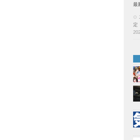
最
定
20