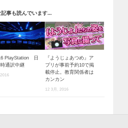
記事も読んでいます...
16 PlayStation 日
『ようじょあつめ』ア
同時通訳中継
プリが事前予約10で掲
載停止。教育関係者は
 2016
カンカン
12 3月, 2016