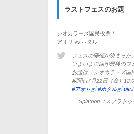
ラストフェスのお題
シオカラーズ国民投票！
アオリ vs ホタル
フェスの開催が決まった
いよいよ次回が最後のフ
お題は「シオカラーズ国民投
期間は7月22日（金）12:0
#アオリ派
#ホタル派
pic.
— Splatoon（スプラトゥー