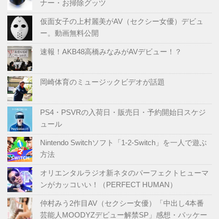
ナー・お掃除グッツ
仮面女子の上村麗美がAV（セクシー女優）デビュ
ー。動画無料公開
速報！AKB48高橋みなみがAVデビュー！？
岡崎体育のミュージックビデオが話題
PS4・PSVRの入荷日・販売日・予約開始日スケジ
ュール
Nintendo Switchソフト「1-2-Switch」を一人で遊ぶ
方法
オリエンタルラジオ新ネタのパーフェクトヒューマ
ンがカッコいい！（PERFECT HUMAN）
仲村みう2作目AV（セクシー女優）「中出し4本番
芸能人MOODYZデビュー解禁SP」感想・パッケー