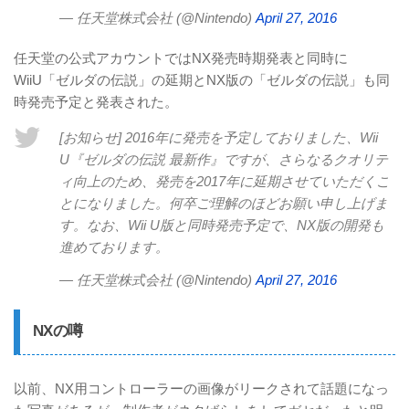
— 任天堂株式会社 (@Nintendo)
April 27, 2016
任天堂の公式アカウントではNX発売時期発表と同時に
WiiU「ゼルダの伝説」の延期とNX版の「ゼルダの伝説」も同
時発売予定と発表された。
[お知らせ] 2016年に発売を予定しておりました、Wii
U『ゼルダの伝説 最新作』ですが、さらなるクオリテ
ィ向上のため、発売を2017年に延期させていただくこ
とになりました。何卒ご理解のほどお願い申し上げま
す。なお、Wii U版と同時発売予定で、NX版の開発も
進めております。
— 任天堂株式会社 (@Nintendo)
April 27, 2016
NXの噂
以前、NX用コントローラーの画像がリークされて話題になっ