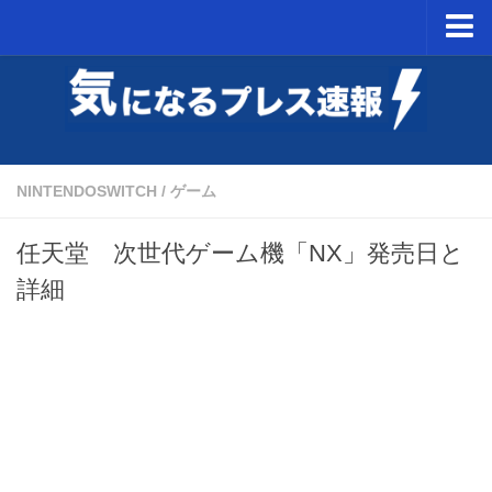
ホーム
NintendoSwitch
PSVR
NINTENDOSWITCH
/
ゲーム
ミニスーパーファミコン予約開始日
任天堂 次世代ゲーム機「NX」発売日と
詳細