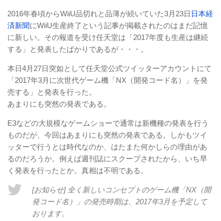
2016年春頃からWiiU品切れと品薄が続いていた3月23日
日本経
済新聞
にWiiU生産終了という記事が掲載されたのはまだ記憶
に新しい。その報道を受け任天堂は「2017年度も生産は継続
する」と発表したばかりであるが・・・。
本日4月27日突如として任天堂公式ツイッターアカウントにて
「2017年3月に次世代ゲーム機「NX（開発コード名）」を発
売する」と発表を行った。
あまりにも突然の発表である。
E3などの大規模なゲームショーで通常は新機種の発表を行う
ものだが、今回はあまりにも突然の発表である。しかもツイ
ッターで行うとは時代なのか、はたまた何かしらの理由があ
るのだろうか。例えば週刊誌にスクープされたから、いち早
く発表を行ったとか。真相は不明である。
[お知らせ] 全く新しいコンセプトのゲーム機「NX（開
発コード名）」の発売時期は、2017年3月を予定して
おります。