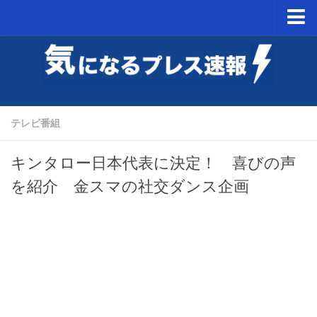
ホーム
NintendoSwitch
PSVR
テレビ番組
ミニスーパーファミコン予約開始日
キンタロー日本代表に決定！ 喜びの声
を紹介 金スマの社交ダンス企画