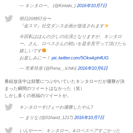
— キンタロー。 (@Kintalo_)
2016年10月7日
明日20時57分〜
『金スマ』社交ダンス企画が放送されます
今回私はほんの少しの出演となりますが、キンタロ
ー。さん、ロペスさんの戦いを是非見守って頂けたら
嬉しいです
お楽しみにー！
pic.twitter.com/5Okwkph4UG
— 市來玲奈 (@Rena__Ichiki)
2016年10月6日
番組放送中は頻繁につぶやいていたキンタローだが優勝が決
まった瞬間のツイートはなかった（笑）
しかし多くの祝福のツイートが。
キンタローすげぇーわ優勝したやん?
— まりな (@01hand_1217)
2016年10月7日
いんやーー、キンタロー。&ロペスペアすごかった