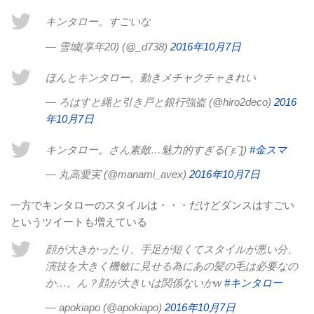
キンタロー。すごいな
— 雪城(享年20) (@_d738)
2016年10月7日
ほんとキンタロー。動きメチャクチャきれい
— ろはすと縄と引き戸と銀行強盗 (@hiro2deco)
2016
年10月7日
キンタロー。さん素敵…魅力的すぎる(˘̩̩̩ε˘̩ƪ)
#金スマ
— 丸高愛実 (@manami_avex)
2016年10月7日
一方でキンタローのスタイルは・・・だけどダンスはすごい
というツイートも増えている
顔が大きかったり、手足が短くてスタイルが悪い分、
演技を大きく機敏に見せる為にあの髪の毛は必要なの
か…。ん？顔が大きいは関係ないかw
#キンタロー
— apokiapo (@apokiapo)
2016年10月7日