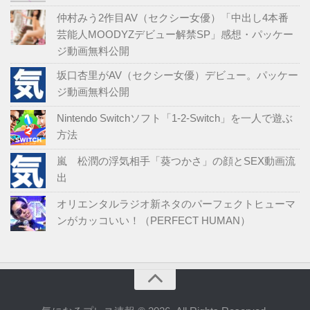
仲村みう2作目AV（セクシー女優）「中出し4本番
芸能人MOODYZデビュー解禁SP」感想・パッケー
ジ動画無料公開
坂口杏里がAV（セクシー女優）デビュー。パッケー
ジ動画無料公開
Nintendo Switchソフト「1-2-Switch」を一人で遊ぶ
方法
嵐 松潤の浮気相手「葵つかさ」の顔とSEX動画流
出
オリエンタルラジオ新ネタのパーフェクトヒューマ
ンがカッコいい！（PERFECT HUMAN）