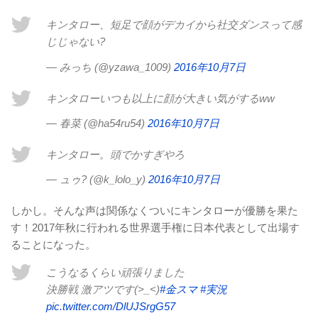
キンタロー、短足で顔がデカイから社交ダンスって感
じじゃない?
— みっち (@yzawa_1009)
2016年10月7日
キンタローいつも以上に顔が大きい気がするww
— 春菜 (@ha54ru54)
2016年10月7日
キンタロー。頭でかすぎやろ
— ュゥ? (@k_lolo_y)
2016年10月7日
しかし。そんな声は関係なくついにキンタローが優勝を果た
す！2017年秋に行われる世界選手権に日本代表として出場す
ることになった。
こうなるくらい頑張りました
決勝戦 激アツです(>_<)
#金スマ
#実況
pic.twitter.com/DlUJSrgG57