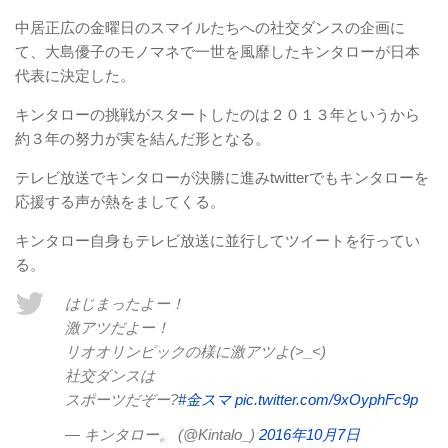
中居正広の金曜日のスマイルたちへの社交ダンスの企画に
て、大島優子のモノマネで一世を風靡したキンタローが日本
代表に決定した。
キンタローの挑戦がスタートしたのは２０１３年というから
約３年の努力が実を結んだ形となる。
テレビ放送でキンタローが決勝に進みtwitterでもキンタローを
応援する声が熱をましてくる。
キンタロー自身もテレビ放送に並行してツイートを行ってい
る。
はじまったよー！
激アツだよー！
リオオリンピックの様に激アツよ(>_<)
社交ダンスは
スポーツだぞー?
#金スマ
pic.twitter.com/9xOyphFc9p
— キンタロー。 (@Kintalo_)
2016年10月7日